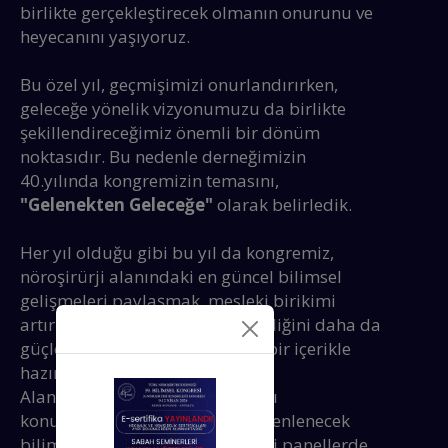
birlikte gerçekleştirecek olmanın onurunu ve
heyecanını yaşıyoruz.
Bu özel yıl, geçmişimizi onurlandırırken,
geleceğe yönelik vizyonumuzu da birlikte
şekillendireceğimiz önemli bir dönüm
noktasıdır. Bu nedenle derneğimizin
40.yılında kongremizin temasını,
"Gelenekten Geleceğe"
olarak belirledik.
Her yıl olduğu gibi bu yıl da kongremiz,
nöroşirürji alanındaki en güncel bilimsel
gelişmeleri paylaşmak, mesleki birikimi
artırmak ve camiamızdaki iş birliğini daha da
güçlendirmek amacıyla zengin bir içerikle
hazırlanıyor.
Alanında uzman yerli ve yabancı
konuşmacıların katkılarıyla düzenlenecek
bilimsel oturumlar ve etkileşimli panellerde