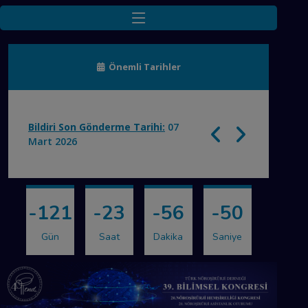
Önemli Tarihler
Bildiri Son Gönderme Tarihi:
07
Mart 2026
-121
-23
-56
-50
Gün
Saat
Dakika
Saniye