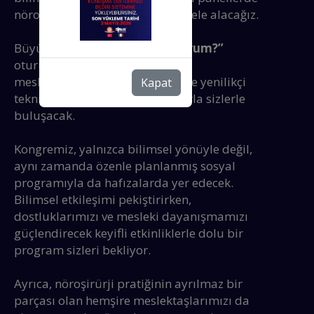
nöroşirürjinin farklı boyutlarını ele alacağız.
Büyük ilgi gören
“Nasıl Yapıyorum?”
oturumları, bu yıl da deneyimli
meslektaşlarımızın rehberliğinde yenilikçi
Kapat
teknikler ve güncel uygulamalarla sizlerle
buluşacak.
Kongremiz, yalnızca bilimsel yönüyle değil,
aynı zamanda özenle planlanmış sosyal
programıyla da hafızalarda yer edecek.
Bilimsel etkileşimi pekiştirirken,
dostluklarımızı ve mesleki dayanışmamızı
güçlendirecek keyifli etkinliklerle dolu bir
program sizleri bekliyor.
Ayrıca, nöroşirürji pratiğinin ayrılmaz bir
parçası olan hemşire meslektaşlarımızı da