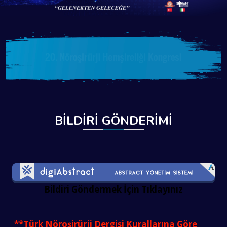
BİLDİRİ GÖNDERİMİ
Bildiri Göndermek İçin Tıklayınız
**Türk Nöroşirürji Dergisi Kurallarına Göre